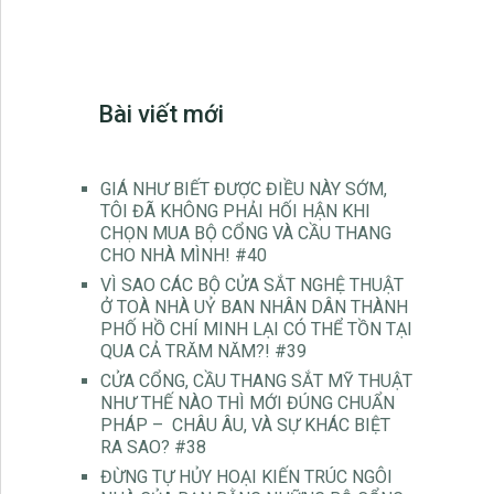
Bài viết mới
GIÁ NHƯ BIẾT ĐƯỢC ĐIỀU NÀY SỚM,
TÔI ĐÃ KHÔNG PHẢI HỐI HẬN KHI
CHỌN MUA BỘ CỔNG VÀ CẦU THANG
CHO NHÀ MÌNH! #40
VÌ SAO CÁC BỘ CỬA SẮT NGHỆ THUẬT
Ở TOÀ NHÀ UỶ BAN NHÂN DÂN THÀNH
PHỐ HỒ CHÍ MINH LẠI CÓ THỂ TỒN TẠI
QUA CẢ TRĂM NĂM?! #39
CỬA CỔNG, CẦU THANG SẮT MỸ THUẬT
NHƯ THẾ NÀO THÌ MỚI ĐÚNG CHUẨN
PHÁP – CHÂU ÂU, VÀ SỰ KHÁC BIỆT
RA SAO? #38
ĐỪNG TỰ HỦY HOẠI KIẾN TRÚC NGÔI