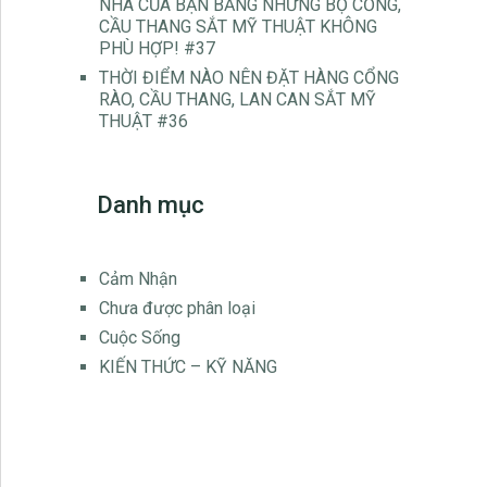
NHÀ CỦA BẠN BẰNG NHỮNG BỘ CỔNG,
CẦU THANG SẮT MỸ THUẬT KHÔNG
PHÙ HỢP! #37
THỜI ĐIỂM NÀO NÊN ĐẶT HÀNG CỔNG
RÀO, CẦU THANG, LAN CAN SẮT MỸ
THUẬT #36
Danh mục
Cảm Nhận
Chưa được phân loại
Cuộc Sống
KIẾN THỨC – KỸ NĂNG