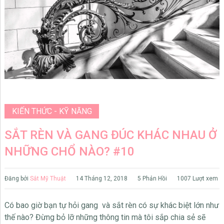
KIẾN THỨC - KỸ NĂNG
SẮT RÈN VÀ GANG ĐÚC KHÁC NHAU Ở
NHỮNG CHỔ NÀO? #10
Đăng bởi
Sắt Mỹ Thuật
14 Tháng 12, 2018
5 Phản Hồi
1007 Lượt xem
Có bao giờ bạn tự hỏi gang và sắt rèn có sự khác biệt lớn như
thế nào? Đừng bỏ lỡ những thông tin mà tôi sắp chia sẻ sẽ