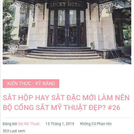
KIẾN THỨC - KỸ NĂNG
SẮT HỘP HAY SẮT ĐẶC MỚI LÀM NÊN
BỘ CỔNG SẮT MỸ THUẬT ĐẸP? #26
Đăng bởi
Sắt Mỹ Thuật
13 Tháng 1, 2019
Không Có Phản Hồi
353 Lượt xem