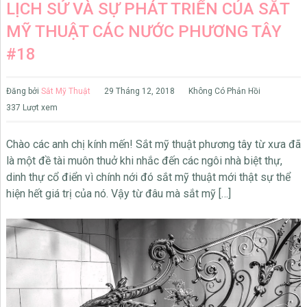
LỊCH SỬ VÀ SỰ PHÁT TRIỂN CỦA SẮT
MỸ THUẬT CÁC NƯỚC PHƯƠNG TÂY
#18
Đăng bởi
Sắt Mỹ Thuật
29 Tháng 12, 2018
Không Có Phản Hồi
337 Lượt xem
Chào các anh chị kính mến! Sắt mỹ thuật phương tây từ xưa đã
là một đề tài muôn thuở khi nhắc đến các ngôi nhà biệt thự,
dinh thự cổ điển vì chính nới đó sắt mỹ thuật mới thật sự thể
hiện hết giá trị của nó. Vậy từ đâu mà sắt mỹ […]