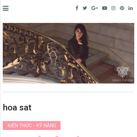
hoa sat
KIẾN THỨC - KỸ NĂNG