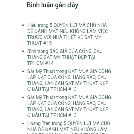
Bình luận gần đây
Hiếu
trong
5 QUYỀN LỢI MÀ CHỦ NHÀ
DỄ ĐÁNH MẤT NẾU KHÔNG LÀM VIỆC
TRƯỚC VỚI NHÀ THIẾT KẾ SẮT MỸ
THUẬT #15
Bình
trong
BÁO GIÁ CỬA CỔNG, CẦU
THANG SẮT MỸ THUẬT ĐẸP TẠI
TP.HCM #14
Sắt Mỹ Thuật
trong
ĐẶT MUA GIA CÔNG
LẮP ĐẶT CỬA CỔNG, HÀNG RÀO, CẦU
THANG, LAN CAN SẮT MỸ THUẬT ĐẸP
Ở ĐÂU TẠI TPHCM #13
Sắt Mỹ Thuật
trong
ĐẶT MUA GIA CÔNG
LẮP ĐẶT CỬA CỔNG, HÀNG RÀO, CẦU
THANG, LAN CAN SẮT MỸ THUẬT ĐẸP
Ở ĐÂU TẠI TPHCM #13
Hoang Tran
trong
5 QUYỀN LỢI MÀ CHỦ
NHÀ DỄ ĐÁNH MẤT NẾU KHÔNG LÀM