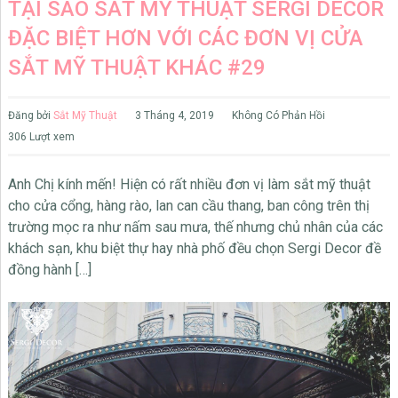
TẠI SAO SẮT MỸ THUẬT SERGI DECOR
ĐẶC BIỆT HƠN VỚI CÁC ĐƠN VỊ CỬA
SẮT MỸ THUẬT KHÁC #29
Đăng bởi
Sắt Mỹ Thuật
3 Tháng 4, 2019
Không Có Phản Hồi
306 Lượt xem
Anh Chị kính mến! Hiện có rất nhiều đơn vị làm sắt mỹ thuật
cho cửa cổng, hàng rào, lan can cầu thang, ban công trên thị
trường mọc ra như nấm sau mưa, thế nhưng chủ nhân của các
khách sạn, khu biệt thự hay nhà phố đều chọn Sergi Decor đề
đồng hành […]