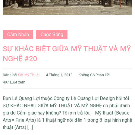
Cảm Nhận
Cuộc Sống
SỰ KHÁC BIỆT GIỮA MỸ THUẬT VÀ MỸ
NGHỆ #20
Đăng bởi
Sắt Mỹ Thuật
4 Tháng 1, 2019
Không Có Phản Hồi
407 Lượt xem
Bạn Lê Quang Lợi thuộc Công ty Lê Quang Lợi Design hỏi tôi
SỰ KHÁC NHAU GIỮA MỸ THUẬT VÀ MỸ NGHỆ có phải đánh
giá do Cảm giác hay không? Tôi xin trả lời: Mỹ thuật (Beaux
Arts= Fine Arts) là 1 thuật ngữ nói đến 1 trong 8 loại hình nghệ
thuật (Arts) […]