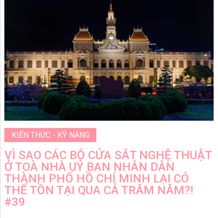
KIẾN THỨC - KỸ NĂNG
VÌ SAO CÁC BỘ CỬA SẮT NGHỆ THUẬT
Ở TOÀ NHÀ UỶ BAN NHÂN DÂN
THÀNH PHỐ HỒ CHÍ MINH LẠI CÓ
THỂ TỒN TẠI QUA CẢ TRĂM NĂM?!
#39