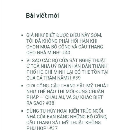
Bài viết mới
GIÁ NHƯ BIẾT ĐƯỢC ĐIỀU NÀY SỚM,
TÔI ĐÃ KHÔNG PHẢI HỐI HẬN KHI
CHỌN MUA BỘ CỔNG VÀ CẦU THANG
CHO NHÀ MÌNH! #40
VÌ SAO CÁC BỘ CỬA SẮT NGHỆ THUẬT
Ở TOÀ NHÀ UỶ BAN NHÂN DÂN THÀNH
PHỐ HỒ CHÍ MINH LẠI CÓ THỂ TỒN TẠI
QUA CẢ TRĂM NĂM?! #39
CỬA CỔNG, CẦU THANG SẮT MỸ THUẬT
NHƯ THẾ NÀO THÌ MỚI ĐÚNG CHUẨN
PHÁP – CHÂU ÂU, VÀ SỰ KHÁC BIỆT
RA SAO? #38
ĐỪNG TỰ HỦY HOẠI KIẾN TRÚC NGÔI
NHÀ CỦA BẠN BẰNG NHỮNG BỘ CỔNG,
CẦU THANG SẮT MỸ THUẬT KHÔNG
PHÙ HỢP! #37