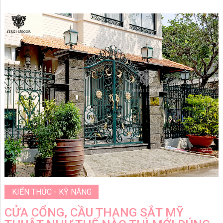
KIẾN THỨC - KỸ NĂNG
CỬA CỔNG, CẦU THANG SẮT MỸ