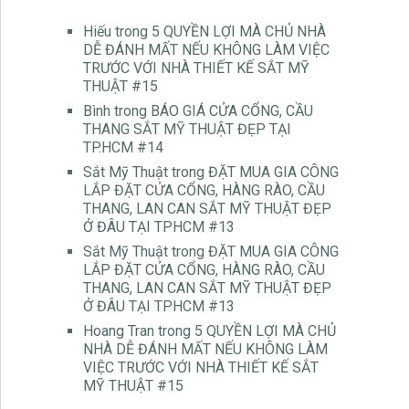
Hiếu
trong
5 QUYỀN LỢI MÀ CHỦ NHÀ
DỄ ĐÁNH MẤT NẾU KHÔNG LÀM VIỆC
TRƯỚC VỚI NHÀ THIẾT KẾ SẮT MỸ
THUẬT #15
Bình
trong
BÁO GIÁ CỬA CỔNG, CẦU
THANG SẮT MỸ THUẬT ĐẸP TẠI
TP.HCM #14
Sắt Mỹ Thuật
trong
ĐẶT MUA GIA CÔNG
LẮP ĐẶT CỬA CỔNG, HÀNG RÀO, CẦU
THANG, LAN CAN SẮT MỸ THUẬT ĐẸP
Ở ĐÂU TẠI TPHCM #13
Sắt Mỹ Thuật
trong
ĐẶT MUA GIA CÔNG
LẮP ĐẶT CỬA CỔNG, HÀNG RÀO, CẦU
THANG, LAN CAN SẮT MỸ THUẬT ĐẸP
Ở ĐÂU TẠI TPHCM #13
Hoang Tran
trong
5 QUYỀN LỢI MÀ CHỦ
NHÀ DỄ ĐÁNH MẤT NẾU KHÔNG LÀM
VIỆC TRƯỚC VỚI NHÀ THIẾT KẾ SẮT
MỸ THUẬT #15