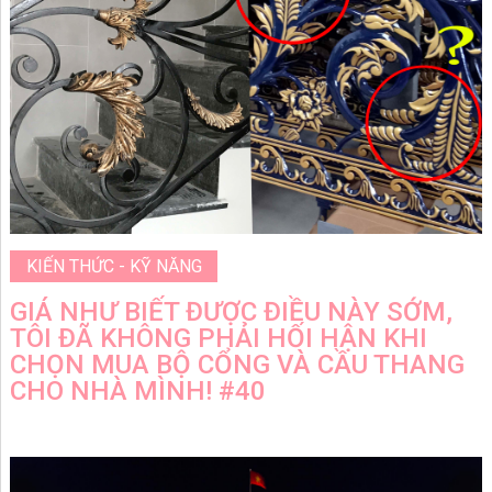
KIẾN THỨC - KỸ NĂNG
GIÁ NHƯ BIẾT ĐƯỢC ĐIỀU NÀY SỚM,
TÔI ĐÃ KHÔNG PHẢI HỐI HẬN KHI
CHỌN MUA BỘ CỔNG VÀ CẦU THANG
CHO NHÀ MÌNH! #40