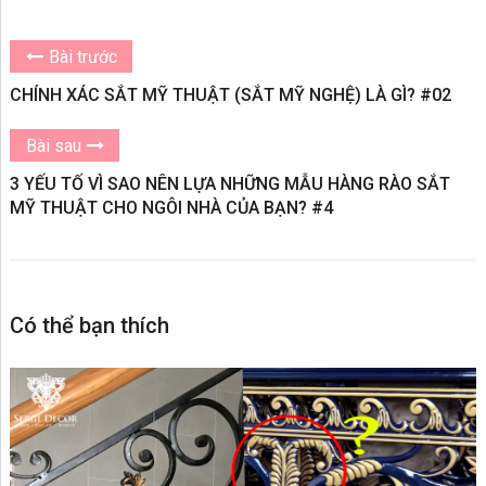
Bài trước
CHÍNH XÁC SẮT MỸ THUẬT (SẮT MỸ NGHỆ) LÀ GÌ? #02
Bài sau
3 YẾU TỐ VÌ SAO NÊN LỰA NHỮNG MẪU HÀNG RÀO SẮT
MỸ THUẬT CHO NGÔI NHÀ CỦA BẠN? #4
Có thể bạn thích