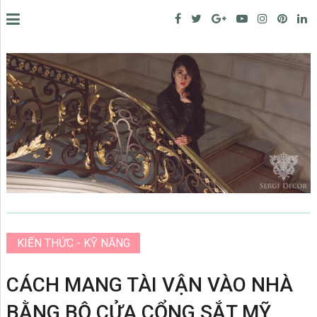
KIẾN THỨC - KỸ NĂNG
CÁCH MANG TÀI VẬN VÀO NHÀ
BẰNG BỘ CỬA CỔNG SẮT MỸ