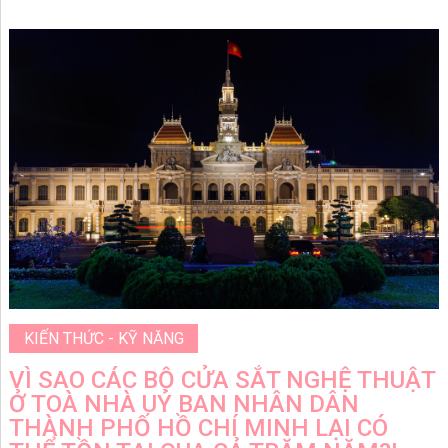
KIẾN THỨC - KỸ NĂNG
VÌ SAO CÁC BỘ CỬA SẮT NGHỆ THUẬT
Ở TOÀ NHÀ UỶ BAN NHÂN DÂN
THÀNH PHỐ HỒ CHÍ MINH LẠI CÓ