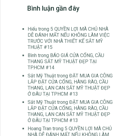
Bình luận gần đây
Hiếu
trong
5 QUYỀN LỢI MÀ CHỦ NHÀ
DỄ ĐÁNH MẤT NẾU KHÔNG LÀM VIỆC
TRƯỚC VỚI NHÀ THIẾT KẾ SẮT MỸ
THUẬT #15
Bình
trong
BÁO GIÁ CỬA CỔNG, CẦU
THANG SẮT MỸ THUẬT ĐẸP TẠI
TP.HCM #14
Sắt Mỹ Thuật
trong
ĐẶT MUA GIA CÔNG
LẮP ĐẶT CỬA CỔNG, HÀNG RÀO, CẦU
THANG, LAN CAN SẮT MỸ THUẬT ĐẸP
Ở ĐÂU TẠI TPHCM #13
Sắt Mỹ Thuật
trong
ĐẶT MUA GIA CÔNG
LẮP ĐẶT CỬA CỔNG, HÀNG RÀO, CẦU
THANG, LAN CAN SẮT MỸ THUẬT ĐẸP
Ở ĐÂU TẠI TPHCM #13
Hoang Tran
trong
5 QUYỀN LỢI MÀ CHỦ
NHÀ DỄ ĐÁNH MẤT NẾU KHÔNG LÀM