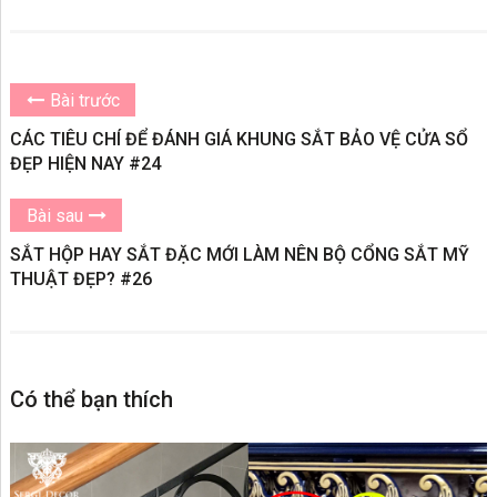
Bài trước
CÁC TIÊU CHÍ ĐỂ ĐÁNH GIÁ KHUNG SẮT BẢO VỆ CỬA SỔ
ĐẸP HIỆN NAY #24
Bài sau
SẮT HỘP HAY SẮT ĐẶC MỚI LÀM NÊN BỘ CỔNG SẮT MỸ
THUẬT ĐẸP? #26
Có thể bạn thích