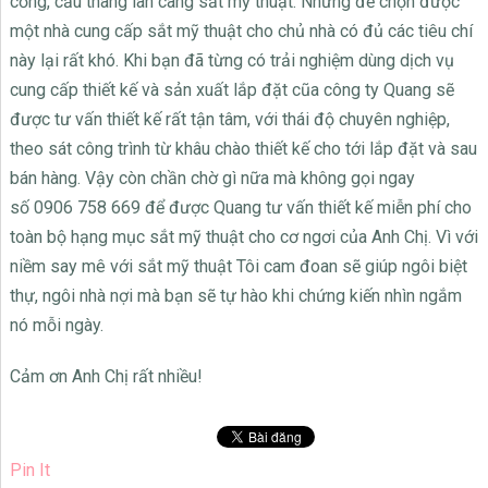
cổng, cầu thang lan cang sắt mỹ thuật. Nhưng để chọn được
một nhà cung cấp sắt mỹ thuật cho chủ nhà có đủ các tiêu chí
này lại rất khó. Khi bạn đã từng có trải nghiệm dùng dịch vụ
cung cấp thiết kế và sản xuất lắp đặt cũa công ty Quang sẽ
được tư vấn thiết kế rất tận tâm, với thái độ chuyên nghiệp,
theo sát công trình từ khâu chào thiết kế cho tới lắp đặt và sau
bán hàng. Vậy còn chần chờ gì nữa mà không gọi ngay
số 0906 758 669 để được Quang tư vấn thiết kế miễn phí cho
toàn bộ hạng mục sắt mỹ thuật cho cơ ngơi của Anh Chị. Vì với
niềm say mê với sắt mỹ thuật Tôi cam đoan sẽ giúp ngôi biệt
thự, ngôi nhà nợi mà bạn sẽ tự hào khi chứng kiến nhìn ngắm
nó mỗi ngày.
Cảm ơn Anh Chị rất nhiều!
Pin It