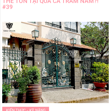
THỂ TỒN TẠI QUA CẢ TRĂM NĂM?!
#39
KIẾN THỨC - KỸ NĂNG