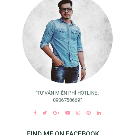
“TƯ VẤN MIỄN PHÍ HOTLINE :
0906758669”
FIND ME ON FACEBOOK