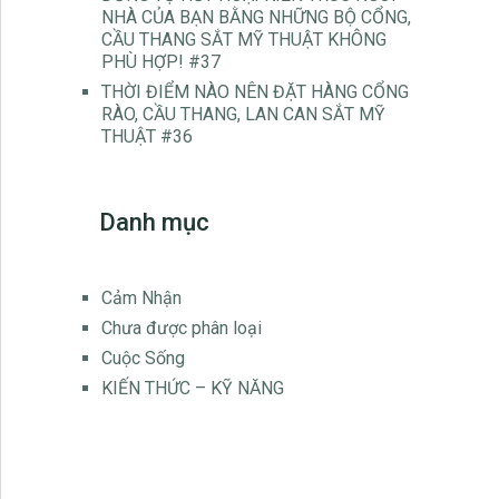
NHÀ CỦA BẠN BẰNG NHỮNG BỘ CỔNG,
CẦU THANG SẮT MỸ THUẬT KHÔNG
PHÙ HỢP! #37
THỜI ĐIỂM NÀO NÊN ĐẶT HÀNG CỔNG
RÀO, CẦU THANG, LAN CAN SẮT MỸ
THUẬT #36
Danh mục
Cảm Nhận
Chưa được phân loại
Cuộc Sống
KIẾN THỨC – KỸ NĂNG