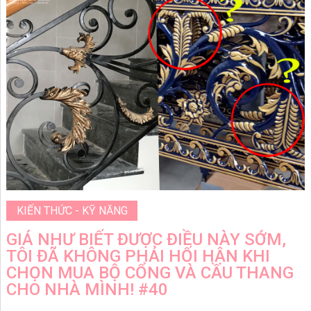
KIẾN THỨC - KỸ NĂNG
GIÁ NHƯ BIẾT ĐƯỢC ĐIỀU NÀY SỚM,
TÔI ĐÃ KHÔNG PHẢI HỐI HẬN KHI
CHỌN MUA BỘ CỔNG VÀ CẦU THANG
CHO NHÀ MÌNH! #40