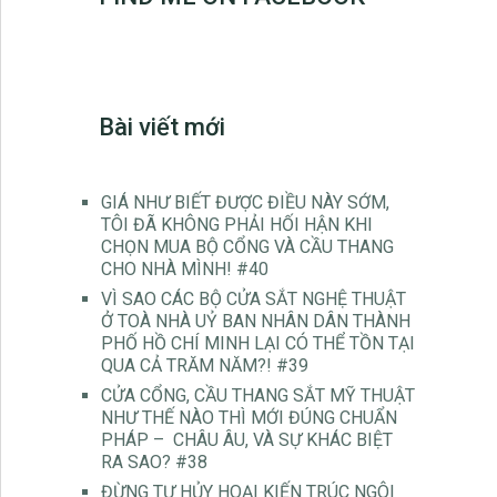
Bài viết mới
GIÁ NHƯ BIẾT ĐƯỢC ĐIỀU NÀY SỚM,
TÔI ĐÃ KHÔNG PHẢI HỐI HẬN KHI
CHỌN MUA BỘ CỔNG VÀ CẦU THANG
CHO NHÀ MÌNH! #40
VÌ SAO CÁC BỘ CỬA SẮT NGHỆ THUẬT
Ở TOÀ NHÀ UỶ BAN NHÂN DÂN THÀNH
PHỐ HỒ CHÍ MINH LẠI CÓ THỂ TỒN TẠI
QUA CẢ TRĂM NĂM?! #39
CỬA CỔNG, CẦU THANG SẮT MỸ THUẬT
NHƯ THẾ NÀO THÌ MỚI ĐÚNG CHUẨN
PHÁP – CHÂU ÂU, VÀ SỰ KHÁC BIỆT
RA SAO? #38
ĐỪNG TỰ HỦY HOẠI KIẾN TRÚC NGÔI