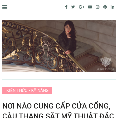
KIẾN THỨC - KỸ NĂNG
NƠI NÀO CUNG CẤP CỬA CỔNG,
CẦU THANG SẮT MỸ THUẬT ĐẶC