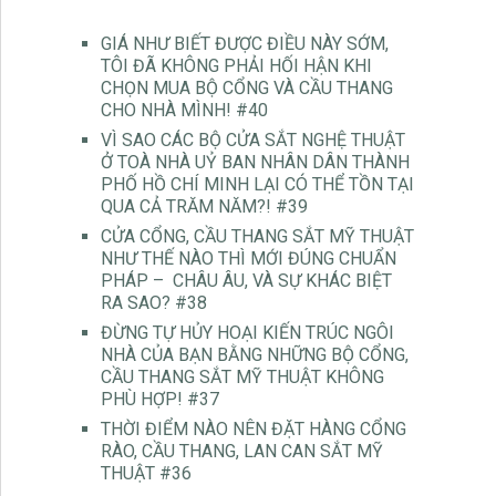
GIÁ NHƯ BIẾT ĐƯỢC ĐIỀU NÀY SỚM,
TÔI ĐÃ KHÔNG PHẢI HỐI HẬN KHI
CHỌN MUA BỘ CỔNG VÀ CẦU THANG
CHO NHÀ MÌNH! #40
VÌ SAO CÁC BỘ CỬA SẮT NGHỆ THUẬT
Ở TOÀ NHÀ UỶ BAN NHÂN DÂN THÀNH
PHỐ HỒ CHÍ MINH LẠI CÓ THỂ TỒN TẠI
QUA CẢ TRĂM NĂM?! #39
CỬA CỔNG, CẦU THANG SẮT MỸ THUẬT
NHƯ THẾ NÀO THÌ MỚI ĐÚNG CHUẨN
PHÁP – CHÂU ÂU, VÀ SỰ KHÁC BIỆT
RA SAO? #38
ĐỪNG TỰ HỦY HOẠI KIẾN TRÚC NGÔI
NHÀ CỦA BẠN BẰNG NHỮNG BỘ CỔNG,
CẦU THANG SẮT MỸ THUẬT KHÔNG
PHÙ HỢP! #37
THỜI ĐIỂM NÀO NÊN ĐẶT HÀNG CỔNG
RÀO, CẦU THANG, LAN CAN SẮT MỸ
THUẬT #36