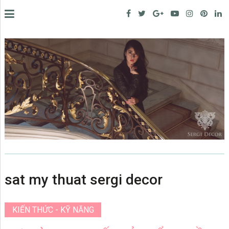
sat my thuat sergi decor
KIẾN THỨC - KỸ NĂNG