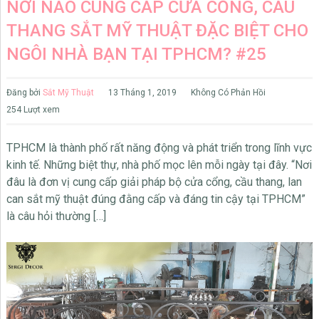
NƠI NÀO CUNG CẤP CỬA CỔNG, CẦU
THANG SẮT MỸ THUẬT ĐẶC BIỆT CHO
NGÔI NHÀ BẠN TẠI TPHCM? #25
Đăng bởi
Sắt Mỹ Thuật
13 Tháng 1, 2019
Không Có Phản Hồi
254 Lượt xem
TPHCM là thành phố rất năng động và phát triển trong lĩnh vực
kinh tế. Những biệt thự, nhà phố mọc lên mỗi ngày tại đây. “Nơi
đâu là đơn vị cung cấp giải pháp bộ cửa cổng, cầu thang, lan
can sắt mỹ thuật đúng đằng cấp và đáng tin cậy tại TPHCM”
là câu hỏi thường […]