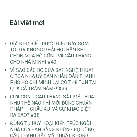
Bài viết mới
GIÁ NHƯ BIẾT ĐƯỢC ĐIỀU NÀY SỚM,
TÔI ĐÃ KHÔNG PHẢI HỐI HẬN KHI
CHỌN MUA BỘ CỔNG VÀ CẦU THANG
CHO NHÀ MÌNH! #40
VÌ SAO CÁC BỘ CỬA SẮT NGHỆ THUẬT
Ở TOÀ NHÀ UỶ BAN NHÂN DÂN THÀNH
PHỐ HỒ CHÍ MINH LẠI CÓ THỂ TỒN TẠI
QUA CẢ TRĂM NĂM?! #39
CỬA CỔNG, CẦU THANG SẮT MỸ THUẬT
NHƯ THẾ NÀO THÌ MỚI ĐÚNG CHUẨN
PHÁP – CHÂU ÂU, VÀ SỰ KHÁC BIỆT
RA SAO? #38
ĐỪNG TỰ HỦY HOẠI KIẾN TRÚC NGÔI
NHÀ CỦA BẠN BẰNG NHỮNG BỘ CỔNG,
CẦU THANG SẮT MỸ THUẬT KHÔNG