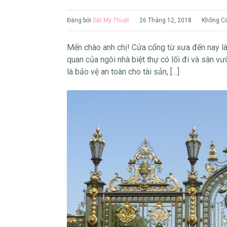
Đăng bởi
Sắt Mỹ Thuật
26 Tháng 12, 2018
Không Có
Mến chào anh chị! Cửa cổng từ xưa đến nay là 
quan của ngôi nhà biệt thự có lối đi và sân v
là bảo vệ an toàn cho tài sản, […]