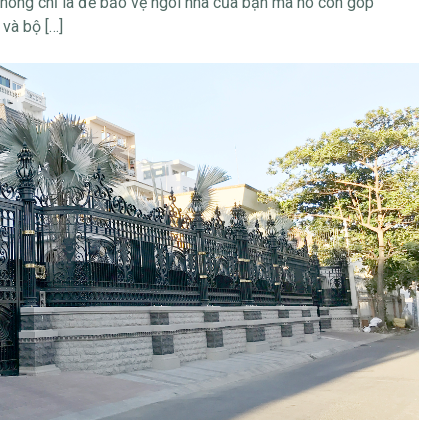
 không chỉ là để bảo vệ ngôi nhà của bạn mà nó còn góp
và bộ […]