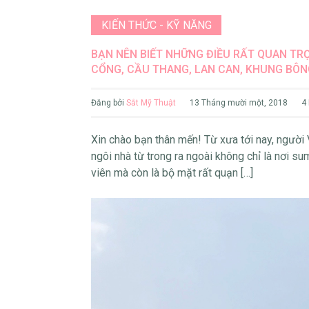
KIẾN THỨC - KỸ NĂNG
BẠN NÊN BIẾT NHỮNG ĐIỀU RẤT QUAN TR
CỔNG, CẦU THANG, LAN CAN, KHUNG BÔN
Đăng bởi
Sắt Mỹ Thuật
13 Tháng mười một, 2018
4
Xin chào bạn thân mến! Từ xưa tới nay, người V
ngôi nhà từ trong ra ngoài không chỉ là nơi su
viên mà còn là bộ mặt rất quạn […]