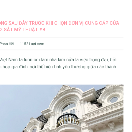
ỌNG SAU ĐÂY TRƯỚC KHI CHỌN ĐƠN VỊ CUNG CẤP CỬA
G SẮT MỸ THUẬT #8
 Phản Hồi
1152 Lượt xem
iệt Nam ta luôn coi làm nhà làm cửa là việc trọng đại, bởi
m họp gia đình, nơi thể hiện tình yêu thương giữa các thành