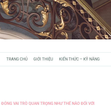
TRANG CHỦ
GIỚI THIỆU
KIẾN THỨC – KỸ NĂNG
ĐÓNG VAI TRÒ QUAN TRỌNG NHƯ THẾ NÀO ĐỐI VỚI