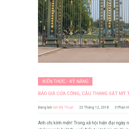
KIẾN THỨC - KỸ NĂNG
BÁO GIÁ CỬA CỔNG, CẦU THANG SẮT MỸ 
Đăng bởi
Sắt Mỹ Thuật
22 Tháng 12, 2018
3 Phản H
Anh chị kính mến! Trong xã hội hiện đại ngày