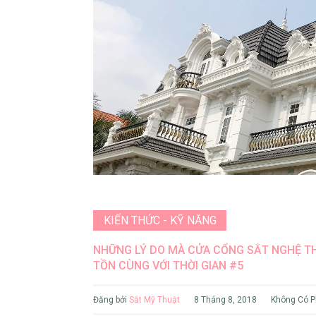
KIẾN THỨC - KỸ NĂNG
NHỮNG LÝ DO MÀ CỬA CỔNG SẮT NGHỆ T
TỒN CÙNG VỚI THỜI GIAN #5
Đăng bởi
Sắt Mỹ Thuật
8 Tháng 8, 2018
Không Có P