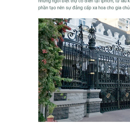
những ngôi biệt thự cổ điển tại tphcm, từ lâu
phần tạo nên sự đẳng cấp xa hoa cho gia chủ 