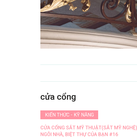
cửa cổng
KIẾN THỨC - KỸ NĂNG
CỬA CỔNG SẮT MỸ THUẬT(SẮT MỸ NGHỆ) 
NGÔI NHÀ, BIỆT THỰ CỦA BẠN #16