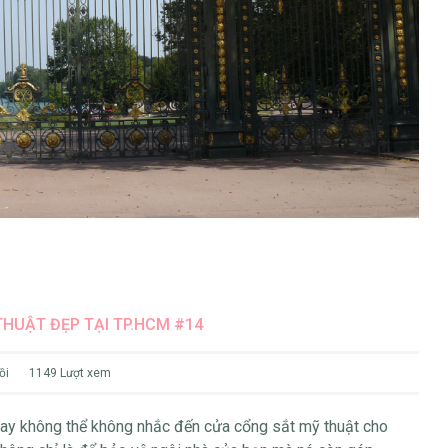
THUẬT ĐẸP TẠI TP.HCM #14
ồi
1149 Lượt xem
 nay không thể không nhắc đến cửa cổng sắt mỹ thuật cho