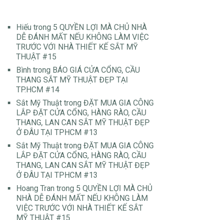
Hiếu
trong
5 QUYỀN LỢI MÀ CHỦ NHÀ
DỄ ĐÁNH MẤT NẾU KHÔNG LÀM VIỆC
TRƯỚC VỚI NHÀ THIẾT KẾ SẮT MỸ
THUẬT #15
Bình
trong
BÁO GIÁ CỬA CỔNG, CẦU
THANG SẮT MỸ THUẬT ĐẸP TẠI
TP.HCM #14
Sắt Mỹ Thuật
trong
ĐẶT MUA GIA CÔNG
LẮP ĐẶT CỬA CỔNG, HÀNG RÀO, CẦU
THANG, LAN CAN SẮT MỸ THUẬT ĐẸP
Ở ĐÂU TẠI TPHCM #13
Sắt Mỹ Thuật
trong
ĐẶT MUA GIA CÔNG
LẮP ĐẶT CỬA CỔNG, HÀNG RÀO, CẦU
THANG, LAN CAN SẮT MỸ THUẬT ĐẸP
Ở ĐÂU TẠI TPHCM #13
Hoang Tran
trong
5 QUYỀN LỢI MÀ CHỦ
NHÀ DỄ ĐÁNH MẤT NẾU KHÔNG LÀM
VIỆC TRƯỚC VỚI NHÀ THIẾT KẾ SẮT
MỸ THUẬT #15