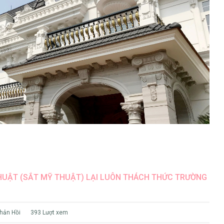
HUẬT (SẮT MỸ THUẬT) LẠI LUÔN THÁCH THỨC TRƯỜNG
hản Hồi
393 Lượt xem