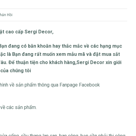
hản Hồi
t cao cấp Sergi Decor,
Bạn đang có băn khoăn hay thắc mắc về các hạng mục
oặc là Bạn đang rất muốn xem mẫu mã và đặt mua sắt
đâu. Để thuận tiện cho khách hàng,Sergi Decor xin giới
 của chúng tôi
h hình về sản phẩm thông qua Fanpage Facebook
 về các sản phẩm.
ửa cổng, cầu thang lan can, ban công, bạn cần phải thi công