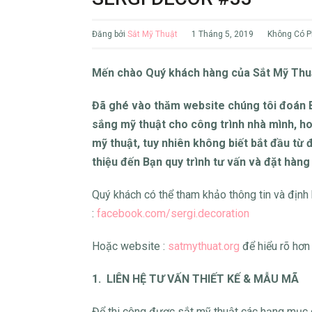
Đăng bởi
Sắt Mỹ Thuật
1 Tháng 5, 2019
Không Có P
Mến chào Quý khách hàng của Sắt Mỹ Thuậ
Đã ghé vào thăm website chúng tôi đoán 
sắng mỹ thuật cho công trình nhà mình, h
mỹ thuật, tuy nhiên không biết bắt đầu từ 
thiệu đến Bạn quy trình tư vấn và đặt hàng
Quý khách có thể tham khảo thông tin và địn
:
facebook.com/sergi.decoration
Hoặc website :
satmythuat.org
để hiểu rõ hơn
1. LIÊN HỆ TƯ VẤN THIẾT KẾ & MẪU MÃ
Để thi công được sắt mỹ thuật các hạng mục c