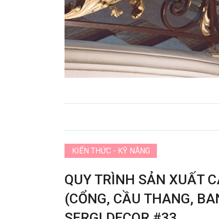
KIẾN THỨC - KỸ NĂNG
QUY TRÌNH SẢN XUẤT 
(CỔNG, CẦU THANG, BA
SERGI DECOR #33