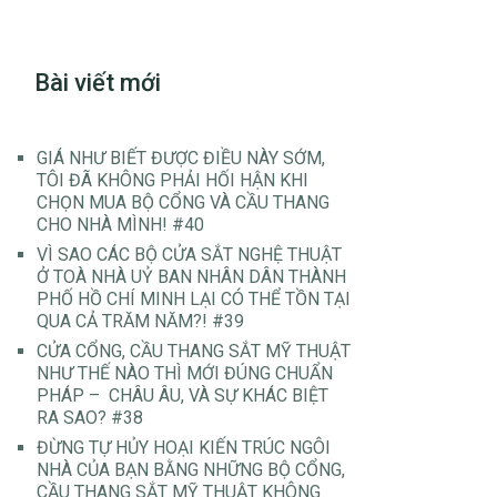
Bài viết mới
GIÁ NHƯ BIẾT ĐƯỢC ĐIỀU NÀY SỚM,
TÔI ĐÃ KHÔNG PHẢI HỐI HẬN KHI
CHỌN MUA BỘ CỔNG VÀ CẦU THANG
CHO NHÀ MÌNH! #40
VÌ SAO CÁC BỘ CỬA SẮT NGHỆ THUẬT
Ở TOÀ NHÀ UỶ BAN NHÂN DÂN THÀNH
PHỐ HỒ CHÍ MINH LẠI CÓ THỂ TỒN TẠI
QUA CẢ TRĂM NĂM?! #39
CỬA CỔNG, CẦU THANG SẮT MỸ THUẬT
NHƯ THẾ NÀO THÌ MỚI ĐÚNG CHUẨN
PHÁP – CHÂU ÂU, VÀ SỰ KHÁC BIỆT
RA SAO? #38
ĐỪNG TỰ HỦY HOẠI KIẾN TRÚC NGÔI
NHÀ CỦA BẠN BẰNG NHỮNG BỘ CỔNG,
CẦU THANG SẮT MỸ THUẬT KHÔNG