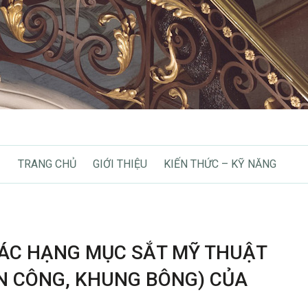
TRANG CHỦ
GIỚI THIỆU
KIẾN THỨC – KỸ NĂNG
CÁC HẠNG MỤC SẮT MỸ THUẬT
N CÔNG, KHUNG BÔNG) CỦA