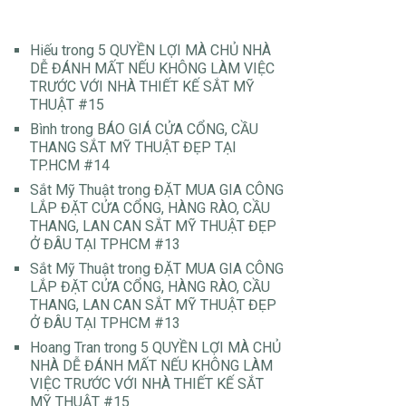
Hiếu
trong
5 QUYỀN LỢI MÀ CHỦ NHÀ
DỄ ĐÁNH MẤT NẾU KHÔNG LÀM VIỆC
TRƯỚC VỚI NHÀ THIẾT KẾ SẮT MỸ
THUẬT #15
Bình
trong
BÁO GIÁ CỬA CỔNG, CẦU
THANG SẮT MỸ THUẬT ĐẸP TẠI
TP.HCM #14
Sắt Mỹ Thuật
trong
ĐẶT MUA GIA CÔNG
LẮP ĐẶT CỬA CỔNG, HÀNG RÀO, CẦU
THANG, LAN CAN SẮT MỸ THUẬT ĐẸP
Ở ĐÂU TẠI TPHCM #13
Sắt Mỹ Thuật
trong
ĐẶT MUA GIA CÔNG
LẮP ĐẶT CỬA CỔNG, HÀNG RÀO, CẦU
THANG, LAN CAN SẮT MỸ THUẬT ĐẸP
Ở ĐÂU TẠI TPHCM #13
Hoang Tran
trong
5 QUYỀN LỢI MÀ CHỦ
NHÀ DỄ ĐÁNH MẤT NẾU KHÔNG LÀM
VIỆC TRƯỚC VỚI NHÀ THIẾT KẾ SẮT
MỸ THUẬT #15