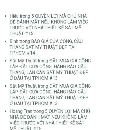
Hiếu
trong
5 QUYỀN LỢI MÀ CHỦ NHÀ
DỄ ĐÁNH MẤT NẾU KHÔNG LÀM VIỆC
TRƯỚC VỚI NHÀ THIẾT KẾ SẮT MỸ
THUẬT #15
Bình
trong
BÁO GIÁ CỬA CỔNG, CẦU
THANG SẮT MỸ THUẬT ĐẸP TẠI
TP.HCM #14
Sắt Mỹ Thuật
trong
ĐẶT MUA GIA CÔNG
LẮP ĐẶT CỬA CỔNG, HÀNG RÀO, CẦU
THANG, LAN CAN SẮT MỸ THUẬT ĐẸP
Ở ĐÂU TẠI TPHCM #13
Sắt Mỹ Thuật
trong
ĐẶT MUA GIA CÔNG
LẮP ĐẶT CỬA CỔNG, HÀNG RÀO, CẦU
THANG, LAN CAN SẮT MỸ THUẬT ĐẸP
Ở ĐÂU TẠI TPHCM #13
Hoang Tran
trong
5 QUYỀN LỢI MÀ CHỦ
NHÀ DỄ ĐÁNH MẤT NẾU KHÔNG LÀM
VIỆC TRƯỚC VỚI NHÀ THIẾT KẾ SẮT
MỸ THUẬT #15