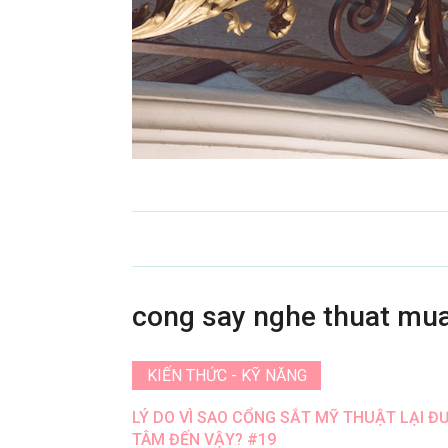
cong say nghe thuat mua
KIẾN THỨC - KỸ NĂNG
LÝ DO VÌ SAO CỔNG SẮT MỸ THUẬT LẠI Đ
TÂM ĐẾN VẬY? #19