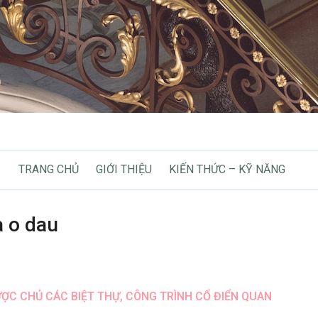
TRANG CHỦ
GIỚI THIỆU
KIẾN THỨC – KỸ NĂNG
 o dau
ƯỢC CHỦ CÁC BIỆT THỰ, CÔNG TRÌNH CỔ ĐIỂN QUAN