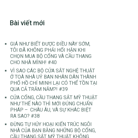
Bài viết mới
GIÁ NHƯ BIẾT ĐƯỢC ĐIỀU NÀY SỚM,
TÔI ĐÃ KHÔNG PHẢI HỐI HẬN KHI
CHỌN MUA BỘ CỔNG VÀ CẦU THANG
CHO NHÀ MÌNH! #40
VÌ SAO CÁC BỘ CỬA SẮT NGHỆ THUẬT
Ở TOÀ NHÀ UỶ BAN NHÂN DÂN THÀNH
PHỐ HỒ CHÍ MINH LẠI CÓ THỂ TỒN TẠI
QUA CẢ TRĂM NĂM?! #39
CỬA CỔNG, CẦU THANG SẮT MỸ THUẬT
NHƯ THẾ NÀO THÌ MỚI ĐÚNG CHUẨN
PHÁP – CHÂU ÂU, VÀ SỰ KHÁC BIỆT
RA SAO? #38
ĐỪNG TỰ HỦY HOẠI KIẾN TRÚC NGÔI
NHÀ CỦA BẠN BẰNG NHỮNG BỘ CỔNG,
CẦU THANG SẮT MỸ THUẬT KHÔNG